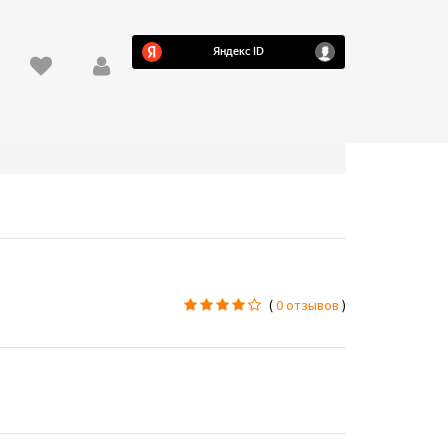
(
0 отзывов
)