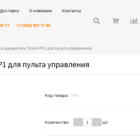
Доставка
О компании
Контакты
 47 77
+7 (926) 937 77 44
вка держатель Trone PP1 для пульта управления
P1 для пульта управления
Код товара:
7374
Количество:
-
+
шт