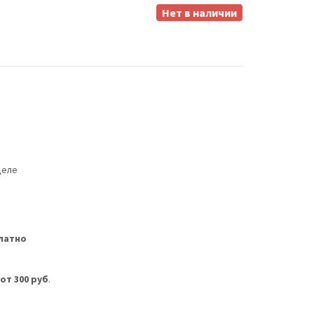
Нет в наличии
деле
латно
м
от 300 руб
.