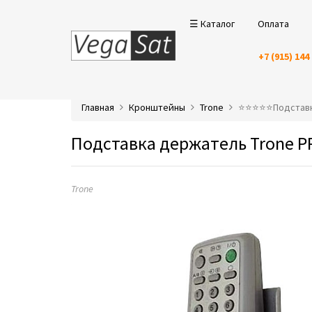
☰ Каталог
Оплата
+7 (915) 144
Главная
Кронштейны
Trone
⭐️⭐️⭐️⭐️⭐️Подста
Подставка держатель Trone P
Trone