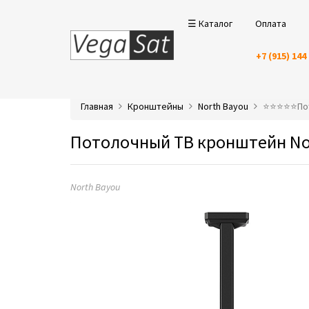
☰ Каталог
Оплата
+7 (915) 144
Главная
Кронштейны
North Bayou
⭐️⭐️⭐️⭐️⭐️
Потолочный ТВ кронштейн Nor
North Bayou