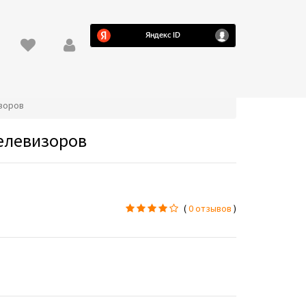
изоров
телевизоров
(
0 отзывов
)