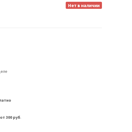
Нет в наличии
деле
латно
м
от 300 руб
.