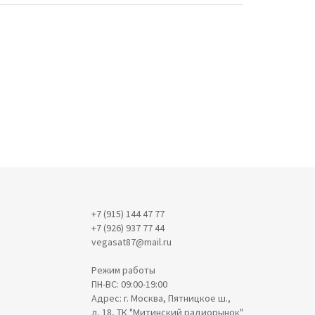
+7 (915) 144 47 77
+7 (926) 937 77 44
vegasat87@mail.ru
Режим работы
ПН-ВС: 09:00-19:00
Адрес: г. Москва, Пятницкое ш.,
д. 18, ТК "Митинский радиорынок"