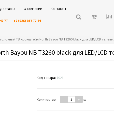
Доставка
О компании
Контакты
 47 77
+7 (926) 937 77 44
Потолочный ТВ кронштейн North Bayou NB T3260 black для LED/LCD телев
th Bayou NB T3260 black для LED/LCD 
Код товара:
7021
Количество:
-
+
шт