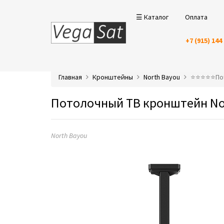
☰ Каталог
Оплата
+7 (915) 144
Главная
Кронштейны
North Bayou
⭐️⭐️⭐️⭐️⭐️
Потолочный ТВ кронштейн Nor
North Bayou