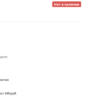
Нет в наличии
еделе
латно
м
от 300 руб
.