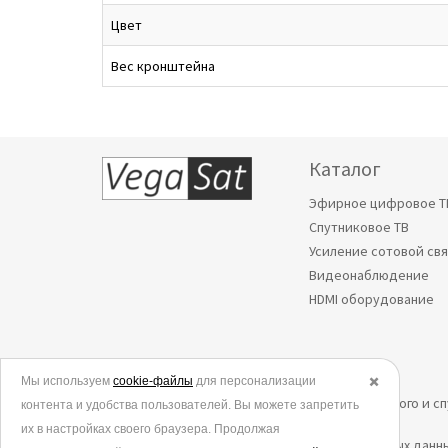
Цвет
Вес кронштейна
Каталог
Эфирное цифровое Т
Спутниковое ТВ
Усиление сотовой св
Видеонаблюдение
HDMI оборудование
Мы используем
© 2006-2026.
cookie-файлы
для персонализации
✖️
Все права защищены. Интернет-магазин эфирного и с
контента и удобства пользователей. Вы можете запретить
их в настройках своего браузера. Продолжая
Политика в отношении обработки персональных данн