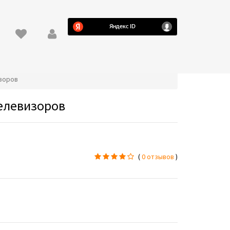
изоров
телевизоров
(
0 отзывов
)