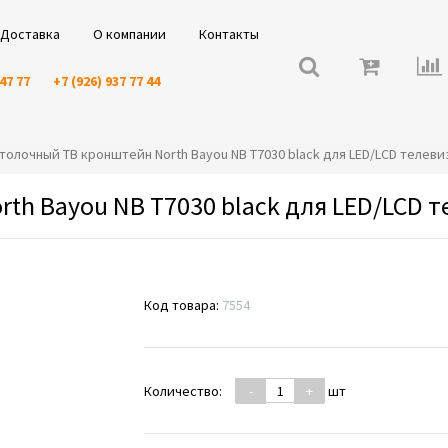
Доставка
О компании
Контакты
 47 77
+7 (926) 937 77 44
Потолочный ТВ кронштейн North Bayou NB T7030 black для LED/LCD телев
th Bayou NB T7030 black для LED/LCD 
Код товара:
7554
Количество:
-
+
шт