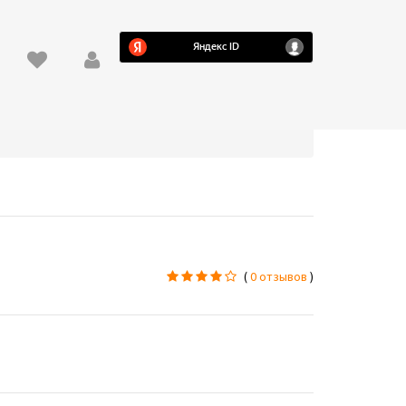
(
0 отзывов
)