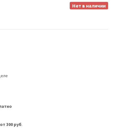
Нет в наличии
деле
латно
м
от 300 руб
.