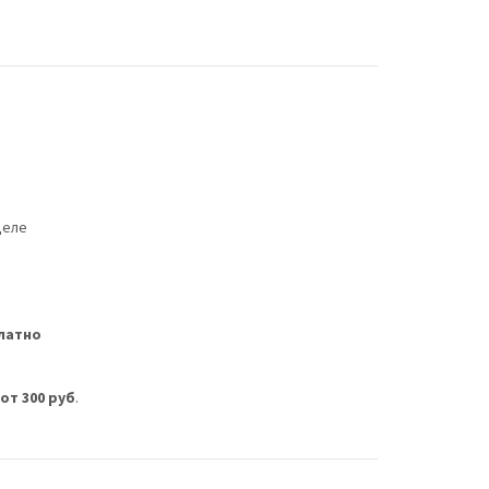
деле
латно
м
от 300 руб
.