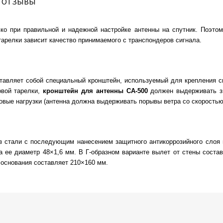
ОТЗЫВЫ
ко при правильной и надежной настройке антенны на спутник. Поэто
арелки зависит качество принимаемого с транспондеров сигнала.
авляет собой специальный кронштейн, используемый для крепления с
овой тарелки,
кронштейн для антенны СА-500
должен выдерживать зн
вые нагрузки (антенна должна выдерживать порывы ветра со скоростью 
з стали с последующим нанесением защитного антикоррозийного слоя 
 а ее диаметр 48×1,6 мм. В Г-образном варианте вылет от стены соста
основания составляет 210×160 мм.