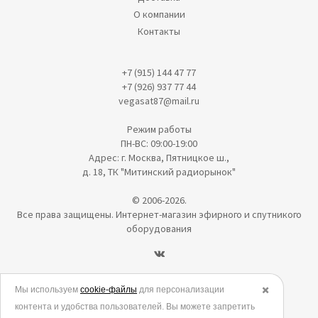
О компании
Контакты
+7 (915) 144 47 77
+7 (926) 937 77 44
vegasat87@mail.ru
Режим работы
ПН-ВС: 09:00-19:00
Адрес: г. Москва, Пятницкое ш.,
д. 18, ТК "Митинский радиорынок"
© 2006-2026.
Все права защищены. Интернет-магазин эфирного и спутникого
оборудования
Политика в отношении обработки персональных данных
Мы используем
cookie-файлы
для персонализации
✖️
контента и удобства пользователей. Вы можете запретить
Согласие на обработку персональных данных