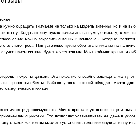
ОТЗЫВЫ
еская
а нужно обращать внимание не только на модель антенны, но и на выс
ести мачту. Когда антенну нужно поместить на нужную высоту, отлич
испособление можно закрепить антенны и комплексы, которые крепятс
з стального троса. При установке нужно обратить внимание на наличие
м случае прием сигнала будет качественным. Мачта обычно крепится либ
 очередь, покрыты цинком. Эта покрытие способно защищать мачту о
льные крепежные болты. Рабочая длина, которой обладает
мачта для 
ь мачту, колено в колено.
етра имеет ряд преимуществ. Мачта проста в установке, еще и выгля
 применением оцинковки. Это позволяет устанавливать ее даже в услов
этому с такой мачтой вы сможете установить телевизионную антенну и н