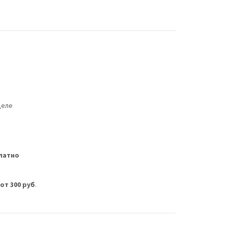
деле
латно
м
от 300 руб
.