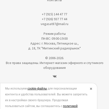
Контакты
+7 (915) 144 47 77
+7 (926) 937 77 44
vegasat87@mail.ru
Режим работы
ПН-ВС: 09:00-19:00
Адрес: г. Москва, Пятницкое ш.,
д. 18, ТК "Митинский радиорынок"
© 2006-2026.
Все права защищены. Интернет-магазин эфирного и спутникого
оборудования
Политика в отношении обработки персональных данных
Мы используем
cookie-файлы
для персонализации
✖️
контента и удобства пользователей. Вы можете запретить
Согласие на обработку персональных данных
их в настройках своего браузера. Продолжая
Согласие на обработку данных метрическими программами
пользоваться сайтом, вы соглашаетесь с
политикой