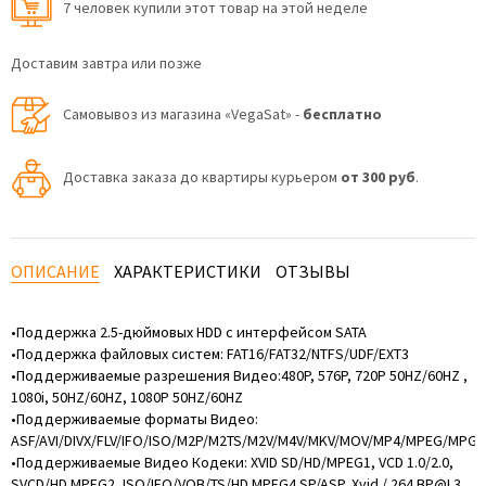
7 человек купили этот товар на этой неделе
Доставим завтра или позже
Самовывоз из магазина «VegaSat» -
бесплатно
Доставка заказа до квартиры курьером
от 300 руб
.
ОПИСАНИЕ
ХАРАКТЕРИСТИКИ
ОТЗЫВЫ
•Поддержка 2.5-дюймовых HDD с интерфейсом SATA
•Поддержка файловых систем: FAT16/FAT32/NTFS/UDF/EXT3
•Поддерживаемые разрешения Видео:480P, 576P, 720P 50HZ/60HZ ,
1080i, 50HZ/60HZ, 1080P 50HZ/60HZ
•Поддерживаемые форматы Видео:
ASF/AVI/DIVX/FLV/IFO/ISO/M2P/M2TS/M2V/M4V/MKV/MOV/MP4/MPEG/MPG
•Поддерживаемые Видео Кодеки: XVID SD/HD/MPEG1, VCD 1.0/2.0,
SVCD/HD MPEG2, ISO/IFO/VOB/TS/HD MPEG4 SP/ASP, Xvid /.264 BP@L3,