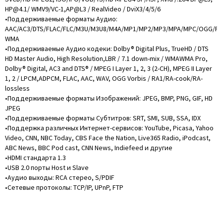
HP@4.1/ WMV9/VC-1,AP@L3 / RealVideo / DviX3/4/5/6
•Поддерживаемые форматы Аудио:
AAC/AC3/DTS/FLAC/FLC/M3U/M3U8/M4A/MP1/MP2/MP3/MPA/MPC/OGG/P
WMA
•Поддерживаемые Аудио кодеки: Dolby® Digital Plus, TrueHD / DTS
HD Master Audio, High Resolution,LBR / 7.1 down-mix / WMAWMA Pro,
Dolby® Digital, AC3 and DTS® / MPEG I Layer 1, 2, 3 (2-CH), MPEG II Layer
1, 2 / LPCM,ADPCM, FLAC, AAC, WAV, OGG Vorbis / RA1/RA-cook/RA-
lossless
•Поддерживаемые форматы Изображений: JPEG, BMP, PNG, GIF, HD
JPEG
•Поддерживаемые форматы Субтитров: SRT, SMI, SUB, SSA, IDX
•Поддержка различных Интернет-сервисов: YouTube, Picasa, Yahoo
Video, CNN, NBC Today, CBS Face the Nation, Live365 Radio, iPodcast,
ABC News, BBC Pod cast, CNN News, Indiefeed и другие
•HDMI стандарта 1.3
•USB 2.0 порты Host и Slave
•Аудио выходы: RCA стерео, S/PDIF
•Сетевые протоколы: TCP/IP, UPnP, FTP