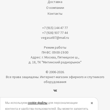
Доставка
О компании
Контакты
+7 (915) 144 47 77
+7 (926) 937 77 44
vegasat87@mail.ru
Режим работы
ПН-ВС: 09:00-19:00
Адрес: г. Москва, Пятницкое ш.,
д. 18, ТК "Митинский радиорынок"
© 2006-2026.
Все права защищены. Интернет-магазин эфирного и спутникого
оборудования
Политика в отношении обработки персональных данных
Мы используем
cookie-файлы
для персонализации
✖️
контента и удобства пользователей. Вы можете запретить