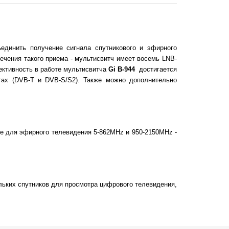
бъединить получение сигнала спутникового и эфирного
печения такого приема - мультисвитч имеет восемь LNB-
ктивность в работе мультисвитча
Gi B-944
достигается
тах (DVB-T и DVB-S/S2). Также можно дополнительно
не для эфирного телевидения 5-862MHz и 950-2150MHz -
кольких спутников для просмотра цифрового телевидения,