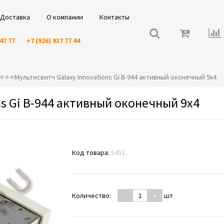
Доставка
О компании
Контакты
 47 77
+7 (926) 937 77 44
️⭐️⭐️⭐️Мультисвитч Galaxy Innovations Gi B-944 активный оконечный 9x4
ns Gi B-944 активный оконечный 9x4
Код товара:
5451
Количество:
-
+
шт