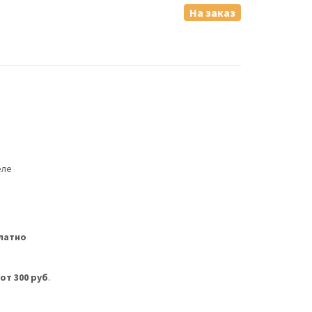
На заказ
еле
латно
м
от 300 руб
.