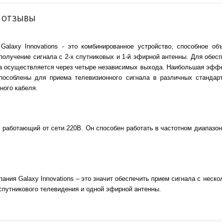
ОТЗЫВЫ
 Galaxy Innovations - это комбинированное устройство, способное о
получение сигнала с 2-х спутниковых и 1-й эфирной антенны. Для обес
а осуществляется через четыре независимых выхода. Наибольшая эффе
способлены для приема телевизионного сигнала в различных стандар
ного кабеля.
, работающий от сети 220В. Он способен работать в частотном диапазо
пания Galaxy Innovations – это значит обеспечить прием сигнала с нес
спутникового телевидения и одной эфирной антенны.