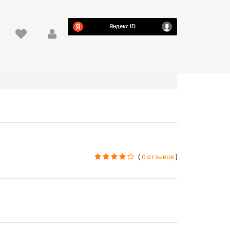
(
0 отзывов
)