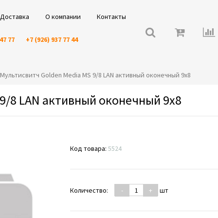
Доставка
О компании
Контакты
 47 77
+7 (926) 937 77 44
️⭐️Мультисвитч Golden Media MS 9/8 LAN активный оконечный 9x8
 9/8 LAN активный оконечный 9x8
Код товара:
5524
Количество:
-
+
шт