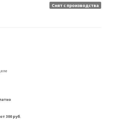
Снят c производства
деле
латно
м
от 300 руб
.