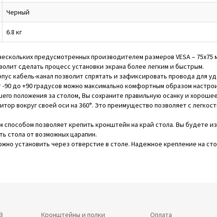
Черный
6.8 кг
нескольких предусмотренных производителем размеров VESA – 75x75 м
олит сделать процесс установки экрана более легким и быстрым.
рпус кабель-канал позволит спрятать и зафиксировать провода для уд
от -90 до +90 градусов можно максимально комфортным образом настр
шего положения за столом, Вы сохраните правильную осанку и хорошее
итор вокруг своей оси на 360°. Это преимущество позволяет с легкос
м способом позволяет крепить кронштейн на край стола. Вы будете 
ь стола от возможных царапин.
ожно установить через отверстие в столе. Надежное крепление на сто
В
Кронштейны и полки
Оплата