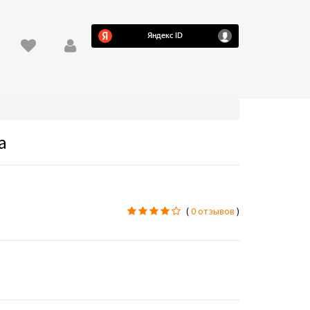
а
(
0 отзывов
)