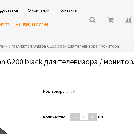
Доставка
О компании
Контакты
 47 77
+7 (926) 937 77 44
штейн с газлифтом Onkron G200 black для телевизора / монитора
n G200 black для телевизора / монитор
Код товара:
5459
Количество:
-
+
шт