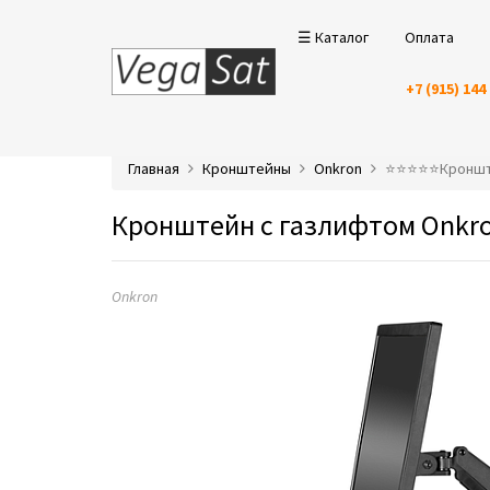
☰ Каталог
Оплата
+7 (915) 144
Главная
Кронштейны
Onkron
⭐️⭐️⭐️⭐️⭐️Крон
Кронштейн с газлифтом Onkro
Onkron