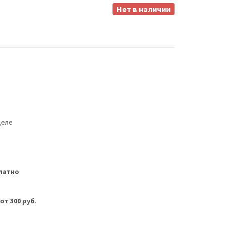
Нет в наличии
деле
латно
м
от 300 руб
.