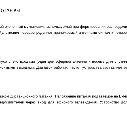
ОТЗЫВЫ
ый оконечный мультисвич, используемый при формировании распредели
Мультисвич перераспределяет принимаемый антеннами сигнал к четыр
пуса с 9-ю входами (один для эфирной антенны и восемь для спутни
висимыми выходами. Диапазон рабочих частот устройства составляет от
иком дистанционного питания. Напряжение питания подаваемое на ВЧ-в
едусилителей через вход для эфирного телевидения. Устройство до