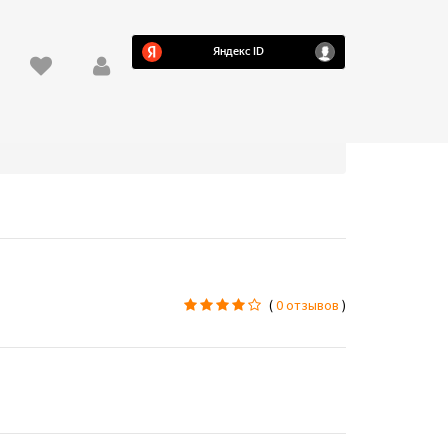
(
0 отзывов
)