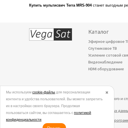
Купить мультисвич Terra MRS-904
станет выгодным ре
Каталог
Эфирное цифровое Т
Спутниковое ТВ
Усиление сотовой св
Видеонаблюдение
HDMI оборудование
Мы используем
cookie-файлы
для персонализации
✖️
© 2006-2026.
Все права защищены. Интернет-магазин эфирного и с
контента и удобства пользователей. Вы можете запретить
их в настройках своего браузера. Продолжая
Политика в отношении обработки персональных данн
пользоваться сайтом, вы соглашаетесь с
политикой
конфиденциальности
.
Согласие на обработку данных метрическими програм