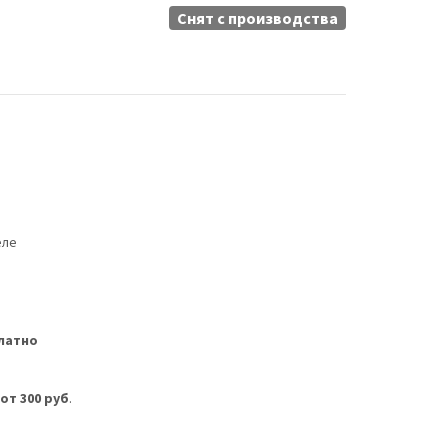
Снят c производства
еле
латно
м
от 300 руб
.