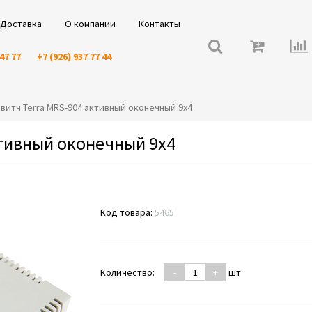
Доставка
О компании
Контакты
 47 77
+7 (926) 937 77 44
исвитч Terra MRS-904 активный оконечный 9x4
ктивный оконечный 9x4
Код товара:
5465
Количество:
-
+
шт