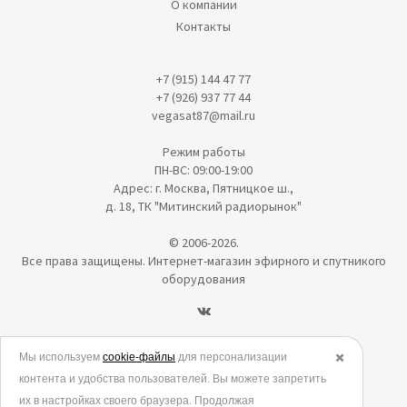
О компании
Контакты
+7 (915) 144 47 77
+7 (926) 937 77 44
vegasat87@mail.ru
Режим работы
ПН-ВС: 09:00-19:00
Адрес: г. Москва, Пятницкое ш.,
д. 18, ТК "Митинский радиорынок"
© 2006-2026.
Все права защищены. Интернет-магазин эфирного и спутникого
оборудования
Политика в отношении обработки персональных данных
Мы используем
cookie-файлы
для персонализации
✖️
контента и удобства пользователей. Вы можете запретить
Согласие на обработку персональных данных
их в настройках своего браузера. Продолжая