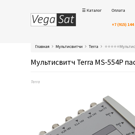
☰ Каталог
Оплата
+7 (915) 144
Главная
Мультисвитчи
Terra
⭐️⭐️⭐️⭐️⭐️Мульт
Мультисвитч Terra MS-554P п
Terra