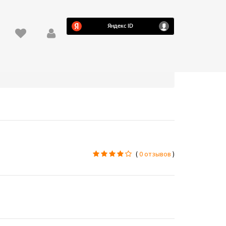
(
0 отзывов
)