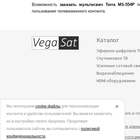
Возможность
заказать мультисвич Terra MS-554P
п
пользования телевизионного контента.
Каталог
Эфирное цифровое Т
Спутниковое ТВ
Усиление сотовой св
Видеонаблюдение
HDMI оборудование
Мы используем
© 2006-2026.
cookie-файлы
для персонализации
✖️
Все права защищены. Интернет-магазин эфирного и с
контента и удобства пользователей. Вы можете запретить
их в настройках своего браузера. Продолжая
Политика в отношении обработки персональных данн
пользоваться сайтом, вы соглашаетесь с
политикой
конфиденциальности
Согласие на обработку данных метрическими програм
.