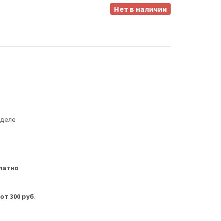
Нет в наличии
еделе
латно
м
от 300 руб
.