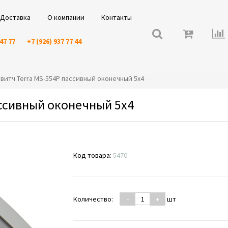
Доставка
О компании
Контакты
 47 77
+7 (926) 937 77 44
исвитч Terra MS-554P пассивный оконечный 5х4
ассивный оконечный 5х4
Код товара:
5470
Количество:
-
+
шт