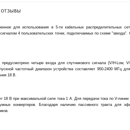
ОТЗЫВЫ
ченное для использования в 5-ти кабельных распределительных сет
игналом 4 пользовательских точек, подключаемых по схеме "звезда". С
P
предусмотрено четыре входа для спутникового сигнала (V/H-Low, V/
пускной частотный диапазон устройства составляет 950-2400 МГц для
ния 18 В.
т 18 В при максимальной силе тока 1 A. Для передачи тока по V-линии
мных конвертеров. Благодаря наличию пассивного тракта для эф
иков.