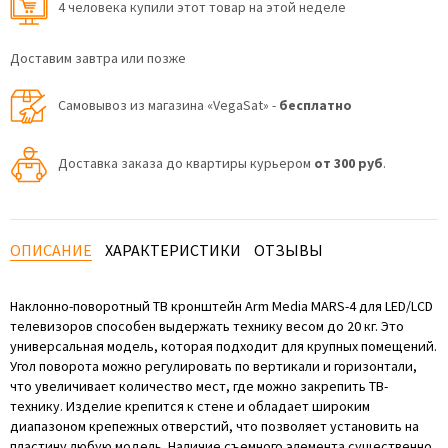
4 человекa купили этот товар на этой неделе
Доставим завтра или позже
Самовывоз из магазина «VegaSat» -
бесплатно
Доставка заказа до квартиры курьером
от 300 руб
.
ОПИСАНИЕ
ХАРАКТЕРИСТИКИ
ОТЗЫВЫ
Наклонно-поворотный ТВ кронштейн Arm Media MARS-4 для LED/LCD
телевизоров способен выдержать технику весом до 20 кг. Это
универсальная модель, которая подходит для крупных помещений.
Угол поворота можно регулировать по вертикали и горизонтали,
что увеличивает количество мест, где можно закрепить ТВ-
технику. Изделие крепится к стене и обладает широким
диапазоном крепежных отверстий, что позволяет установить на
пластину любую модель. Наличие съемного элемента существенно