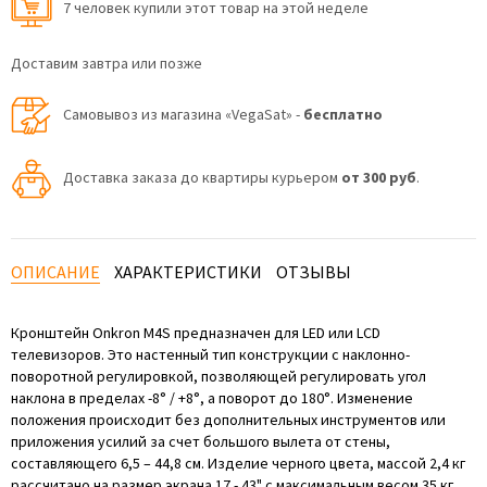
7 человек купили этот товар на этой неделе
Доставим завтра или позже
Самовывоз из магазина «VegaSat» -
бесплатно
Доставка заказа до квартиры курьером
от 300 руб
.
ОПИСАНИЕ
ХАРАКТЕРИСТИКИ
ОТЗЫВЫ
Кронштейн Onkron M4S предназначен для LED или LCD
телевизоров. Это настенный тип конструкции с наклонно-
поворотной регулировкой, позволяющей регулировать угол
наклона в пределах -8° / +8°, а поворот до 180°. Изменение
положения происходит без дополнительных инструментов или
приложения усилий за счет большого вылета от стены,
составляющего 6,5 – 44,8 см. Изделие черного цвета, массой 2,4 кг
рассчитано на размер экрана 17 - 43" с максимальным весом 35 кг.