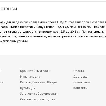
ОТЗЫВЫ
али для надежного крепления к стене LED/LCD телевизоров. Позволяе
дочными отверстиями двух типов – 7,5 х 7,5 см и 10 х 10 см. В компл
т от стены регулируется в пределах от 6,5 до 20,8 см. При максималь
думанное соединение элементов, высокая прочность стали и легкость 
физических усилий.
В
Кронштейны и полки
Оплата
Мультимедиа
Доставка
язи
Кабель, Разъемы, Шнуры
О компании
Пульты ДУ
Контакты
Установка оборудования
Снятые с производства