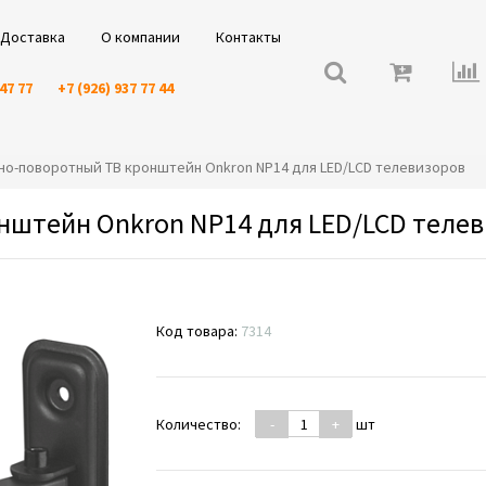
Доставка
О компании
Контакты
 47 77
+7 (926) 937 77 44
онно-поворотный ТВ кронштейн Onkron NP14 для LED/LCD телевизоров
нштейн Onkron NP14 для LED/LCD теле
Код товара:
7314
Количество:
-
+
шт