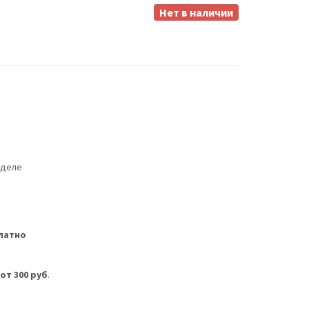
Нет в наличии
еделе
латно
м
от 300 руб
.