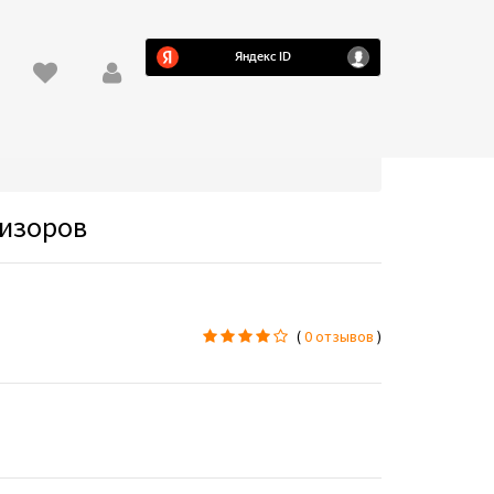
визоров
(
0 отзывов
)