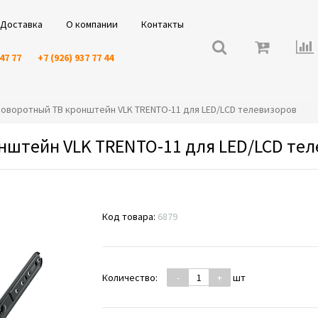
Доставка
О компании
Контакты
 47 77
+7 (926) 937 77 44
о-поворотный ТВ кронштейн VLK TRENTO-11 для LED/LCD телевизоров
штейн VLK TRENTO-11 для LED/LCD те
Код товара:
6879
Количество:
-
+
шт