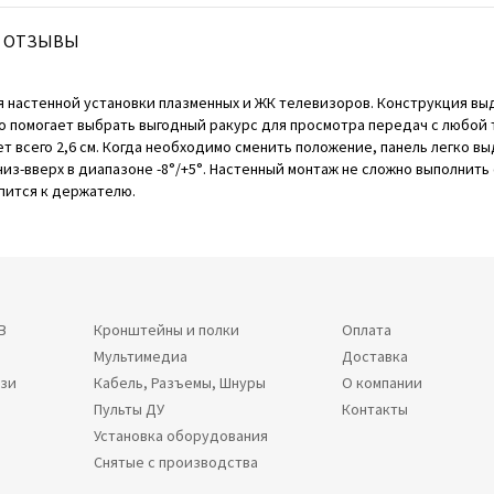
ОТЗЫВЫ
 настенной установки плазменных и ЖК телевизоров. Конструкция выд
тво помогает выбрать выгодный ракурс для просмотра передач с любой
 всего 2,6 см. Когда необходимо сменить положение, панель легко вы
вниз-вверх в диапазоне -8°/+5°. Настенный монтаж не сложно выполнит
пится к держателю.
В
Кронштейны и полки
Оплата
Мультимедиа
Доставка
язи
Кабель, Разъемы, Шнуры
О компании
Пульты ДУ
Контакты
Установка оборудования
Снятые с производства