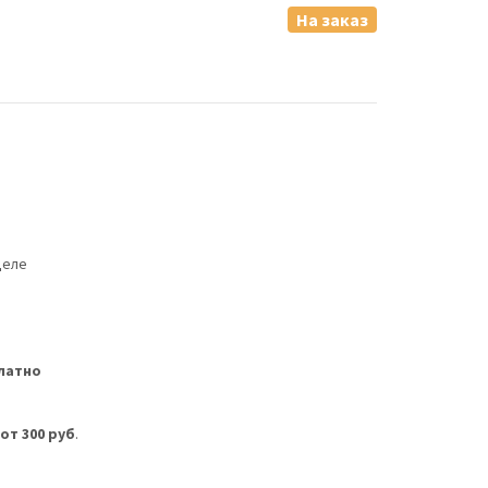
На заказ
деле
латно
м
от 300 руб
.