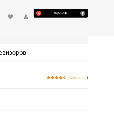
левизоров
(
0 отзывов
)