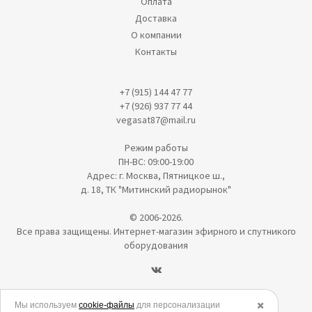
Оплата
Доставка
О компании
Контакты
+7 (915) 144 47 77
+7 (926) 937 77 44
vegasat87@mail.ru
Режим работы
ПН-ВС: 09:00-19:00
Адрес: г. Москва, Пятницкое ш.,
д. 18, ТК "Митинский радиорынок"
© 2006-2026.
Все права защищены. Интернет-магазин эфирного и спутникого
оборудования
Политика в отношении обработки персональных данных
Мы используем
cookie-файлы
для персонализации
✖️