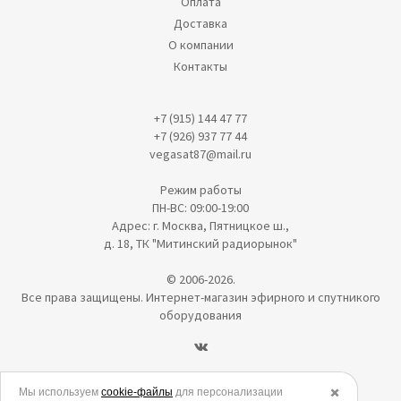
Оплата
Доставка
О компании
Контакты
+7 (915) 144 47 77
+7 (926) 937 77 44
vegasat87@mail.ru
Режим работы
ПН-ВС: 09:00-19:00
Адрес: г. Москва, Пятницкое ш.,
д. 18, ТК "Митинский радиорынок"
© 2006-2026.
Все права защищены. Интернет-магазин эфирного и спутникого
оборудования
Политика в отношении обработки персональных данных
Мы используем
cookie-файлы
для персонализации
✖️