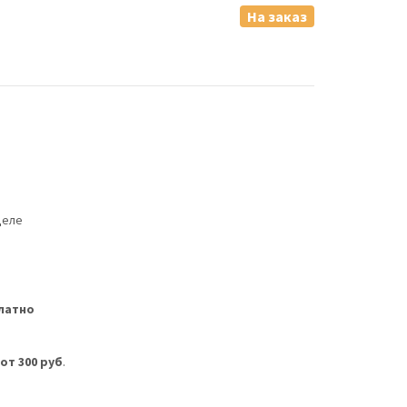
На заказ
деле
латно
м
от 300 руб
.