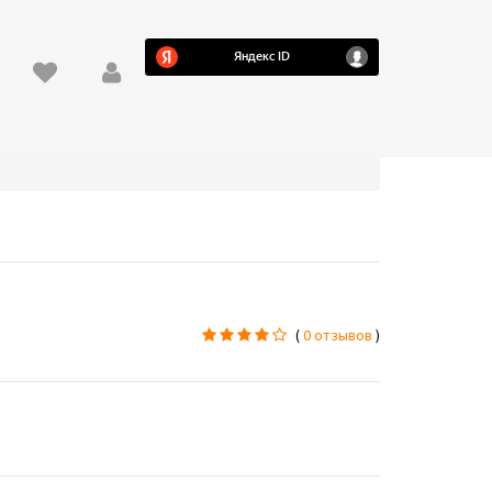
(
0 отзывов
)