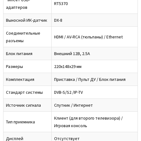
RT5370
адаптеров
Выносной ИК-датчик
DX-8
Соединительные
HDMI / AV-RCA (тюльпаны) / Ethernet
разъемы
Блок питания
Внешний 12В, 2.5А
Размеры
220x148x29 мм
Комплектация
Приставка / Пульт ДУ / Блок питания
Стандарт системы
DVB-S/S2 /IP-TV
Источник сигнала
Спутник / Интернет
Клиент (для второго телевизора) /
Тип приемника
Игровая консоль
Дисплей
Отсутствует