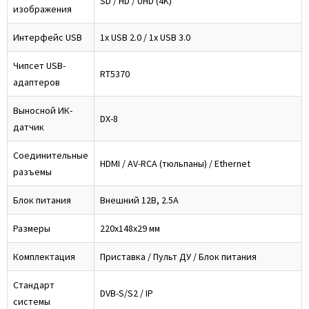
SD / HD / UHD (4K)
изображения
Интерфейс USB
1x USB 2.0 / 1x USB 3.0
Чипсет USB-
RT5370
адаптеров
Выносной ИК-
DX-8
датчик
Соединительные
HDMI / AV-RCA (тюльпаны) / Ethernet
разъемы
Блок питания
Внешний 12В, 2.5А
Размеры
220x148x29 мм
Комплектация
Приставка / Пульт ДУ / Блок питания
Стандарт
DVB-S/S2 / IP
системы