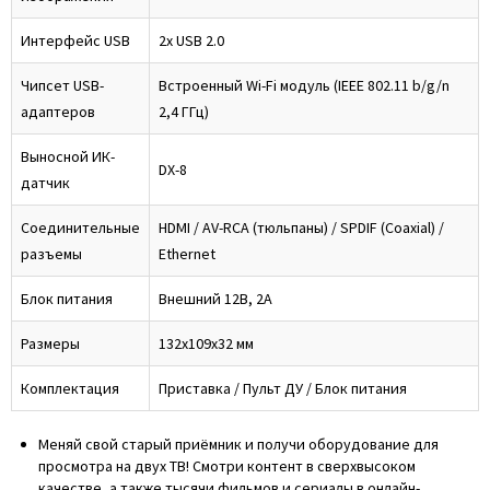
Интерфейс USB
2x USB 2.0
Чипсет USB-
Встроенный Wi-Fi модуль (IEEE 802.11 b/g/n
адаптеров
2,4 ГГц)
Выносной ИК-
DX-8
датчик
Соединительные
HDMI / AV-RCA (тюльпаны) / SPDIF (Coaxial) /
разъемы
Ethernet
Блок питания
Внешний 12В, 2А
Размеры
132x109x32 мм
Комплектация
Приставка / Пульт ДУ / Блок питания
Меняй свой старый приёмник и получи оборудование для
просмотра на двух ТВ! Смотри контент в сверхвысоком
качестве, а также тысячи фильмов и сериалы в онлайн-