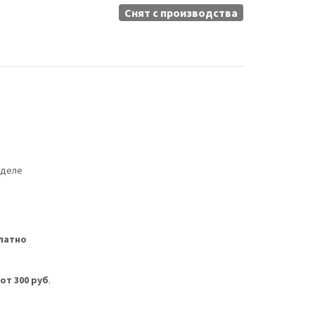
Снят c производства
еделе
латно
м
от 300 руб
.