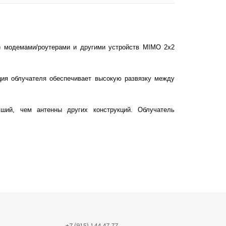
) модемами/роутерами и другими устройств MIMO 2х2
ция облучателя обеспечивает высокую развязку между
ший, чем антенны других конструкций. Облучатель
+7 (915) 144 47 77