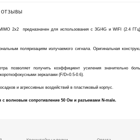
ОТЗЫВЫ
IMO 2x2 предназначен для использования с 3G/4G и WIFI (2.4 ГГц
ональным поляризациям излучаемого сигнала. Оригинальная конструк
етра позволяет получить коэффициент усиления значительно боль
короткофокусными зеркалами (F/D=0.5-0.6).
садков и агрессивных воздействий в пластиковый корпус.
я с волновым сопротивление 50 Ом и разъемами N-male.
В
Кронштейны и полки
Оплата