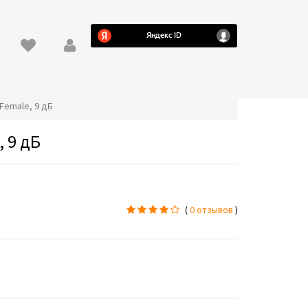
Female, 9 дБ
 9 дБ
(
0 отзывов
)