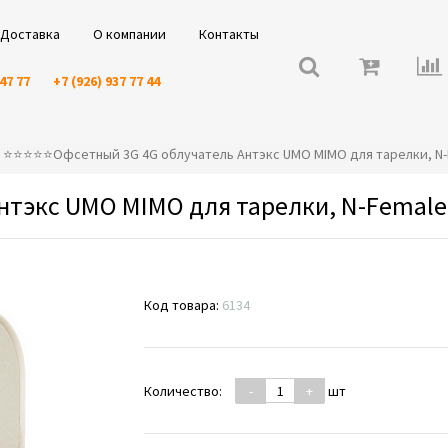
Доставка
О компании
Контакты
 47 77
+7 (926) 937 77 44
⭐️⭐️⭐️⭐️⭐️Офсетный 3G 4G облучатель Антэкс UMO MIMO для тарелки, N-
нтэкс UMO MIMO для тарелки, N-Female,
Код товара:
6134
Количество:
-
+
шт