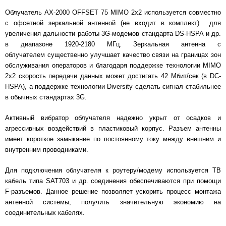
Облучатель AX-2000 OFFSET 75 MIMO 2x2 используется совместно
с офсетной зеркальной антенной (не входит в комплект) для
увеличения дальности работы 3G-модемов стандарта DS-HSPA и др.
в диапазоне 1920-2180 МГц. Зеркальная антенна с
облучателем существенно улучшает качество связи на границах зон
обслуживания операторов и благодаря поддержке технологии MIMO
2x2 скорость передачи данных может достигать 42 Мбит/сек (в DC-
HSPA), а поддержке технологии Diversity сделать сигнал стабильнее
в обычных стандартах 3G.
Активный вибратор облучателя надежно укрыт от осадков и
агрессивных воздействий в пластиковый корпус. Разъем антенны
имеет короткое замыкание по постоянному току между внешним и
внутренним проводниками.
Для подключения облучателя к роутеру/модему используется ТВ
кабель типа SAT703 и др. соединения обеспечиваются при помощи
F-разъемов. Данное решение позволяет ускорить процесс монтажа
антенной системы, получить значительную экономию на
соединительных кабелях.