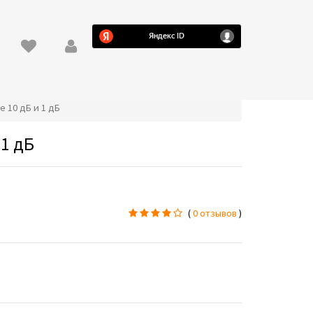
е 10 дБ и 1 дБ
 1 дБ
(
0 отзывов
)