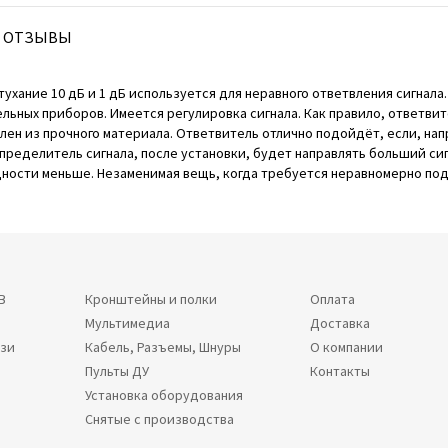
ОТЗЫВЫ
атухание 10 дБ и 1 дБ используется для неравного ответвления сигнала.
ных приборов. Имеется регулировка сигнала. Как правило, ответвите
лен из прочного материала. Ответвитель отлично подойдёт, если, нап
спределитель сигнала, после установки, будет направлять больший си
щности меньше. Незаменимая вещь, когда требуется неравномерно под
В
Кронштейны и полки
Оплата
Мультимедиа
Доставка
язи
Кабель, Разъемы, Шнуры
О компании
Пульты ДУ
Контакты
Установка оборудования
Снятые с производства