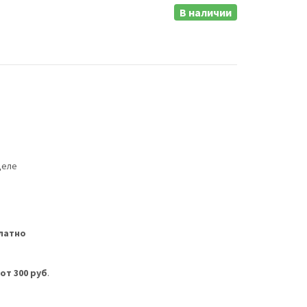
В наличии
деле
латно
м
от 300 руб
.