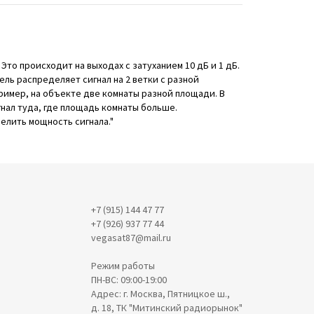
 Это происходит на выходах с затуханием 10 дБ и 1 дБ.
ль распределяет сигнал на 2 ветки с разной
ример, на объекте две комнаты разной площади. В
гнал туда, где площадь комнаты больше.
елить мощность сигнала."
+7 (915) 144 47 77
+7 (926) 937 77 44
vegasat87@mail.ru
Режим работы
ПН-ВС: 09:00-19:00
Адрес: г. Москва, Пятницкое ш.,
д. 18, ТК "Митинский радиорынок"