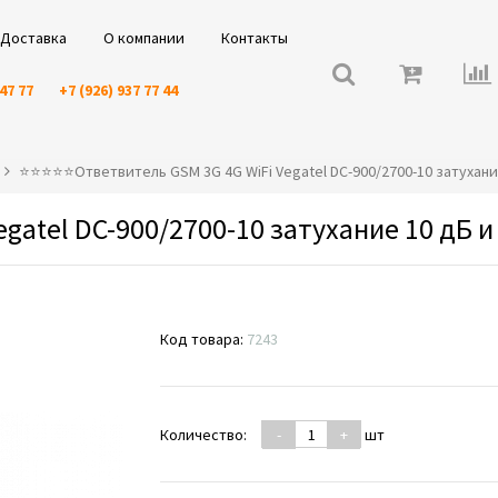
Доставка
О компании
Контакты
 47 77
+7 (926) 937 77 44
⭐️⭐️⭐️⭐️⭐️Ответвитель GSM 3G 4G WiFi Vegatel DC-900/2700-10 затухани
gatel DC-900/2700-10 затухание 10 дБ и
Код товара:
7243
Количество:
-
+
шт