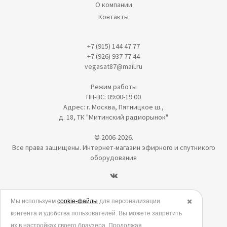
О компании
Контакты
+7 (915) 144 47 77
+7 (926) 937 77 44
vegasat87@mail.ru
Режим работы
ПН-ВС: 09:00-19:00
Адрес: г. Москва, Пятницкое ш.,
д. 18, ТК "Митинский радиорынок"
© 2006-2026.
Все права защищены. Интернет-магазин эфирного и спутникого
оборудования
Политика в отношении обработки персональных данных
Мы используем
cookie-файлы
для персонализации
✖️
контента и удобства пользователей. Вы можете запретить
Согласие на обработку персональных данных
их в настройках своего браузера. Продолжая