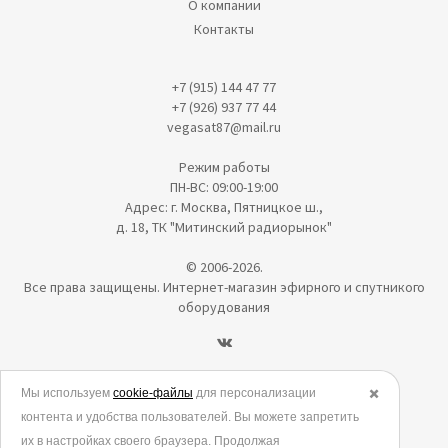
О компании
Контакты
+7 (915) 144 47 77
+7 (926) 937 77 44
vegasat87@mail.ru
Режим работы
ПН-ВС: 09:00-19:00
Адрес: г. Москва, Пятницкое ш.,
д. 18, ТК "Митинский радиорынок"
© 2006-2026.
Все права защищены. Интернет-магазин эфирного и спутникого
оборудования
Политика в отношении обработки персональных данных
Мы используем
cookie-файлы
для персонализации
✖️
контента и удобства пользователей. Вы можете запретить
Согласие на обработку персональных данных
их в настройках своего браузера. Продолжая