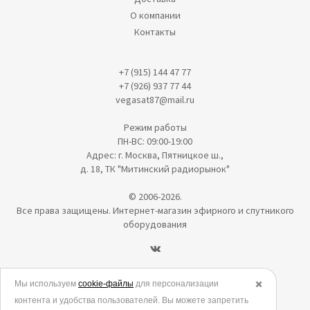
О компании
Контакты
+7 (915) 144 47 77
+7 (926) 937 77 44
vegasat87@mail.ru
Режим работы
ПН-ВС: 09:00-19:00
Адрес: г. Москва, Пятницкое ш.,
д. 18, ТК "Митинский радиорынок"
© 2006-2026.
Все права защищены. Интернет-магазин эфирного и спутникого
оборудования
Политика в отношении обработки персональных данных
Мы используем
cookie-файлы
для персонализации
✖️
контента и удобства пользователей. Вы можете запретить
Согласие на обработку персональных данных