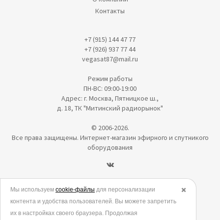
Контакты
+7 (915) 144 47 77
+7 (926) 937 77 44
vegasat87@mail.ru
Режим работы
ПН-ВС: 09:00-19:00
Адрес: г. Москва, Пятницкое ш.,
д. 18, ТК "Митинский радиорынок"
© 2006-2026.
Все права защищены. Интернет-магазин эфирного и спутникого
оборудования
Политика в отношении обработки персональных данных
Мы используем
cookie-файлы
для персонализации
✖️
контента и удобства пользователей. Вы можете запретить
Согласие на обработку персональных данных
их в настройках своего браузера. Продолжая