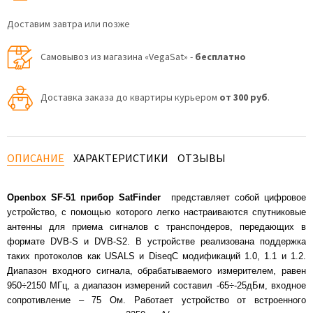
Доставим завтра или позже
Самовывоз из магазина «VegaSat» -
бесплатно
Доставка заказа до квартиры курьером
от 300 руб
.
ОПИСАНИЕ
ХАРАКТЕРИСТИКИ
ОТЗЫВЫ
Openbox SF-51 п
рибор SatFinder
представляет собой цифровое
устройство, с помощью которого легко настраиваются спутниковые
антенны для приема сигналов с транспондеров, передающих в
формате DVB-S и DVB-S2. В устройстве реализована поддержка
таких протоколов как USALS и DiseqC модификаций 1.0, 1.1 и 1.2.
Диапазон входного сигнала, обрабатываемого измерителем, равен
950÷2150 МГц, а диапазон измерений составил -65÷-25дБм, входное
сопротивление – 75 Ом. Работает устройство от встроенного