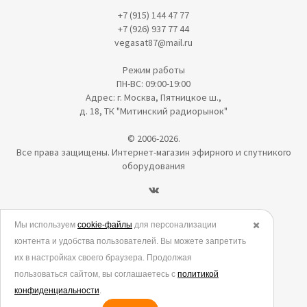
+7 (915) 144 47 77
+7 (926) 937 77 44
vegasat87@mail.ru
Режим работы
ПН-ВС: 09:00-19:00
Адрес: г. Москва, Пятницкое ш.,
д. 18, ТК "Митинский радиорынок"
© 2006-2026.
Все права защищены. Интернет-магазин эфирного и спутникого
оборудования
Политика в отношении обработки персональных данных
Мы используем
cookie-файлы
для персонализации
✖️
контента и удобства пользователей. Вы можете запретить
Согласие на обработку персональных данных
их в настройках своего браузера. Продолжая
Согласие на обработку данных метрическими программами
пользоваться сайтом, вы соглашаетесь с
политикой
Политика использования cookies
конфиденциальности
.