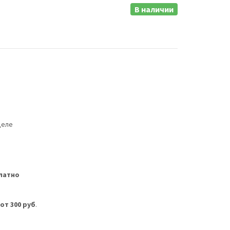
В наличии
деле
латно
м
от 300 руб
.