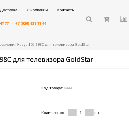
Доставка
О компании
Контакты
 47 77
+7 (926) 937 77 44
управления Huayu 105-198C для телевизора GoldStar
98C для телевизора GoldStar
Код товара:
6444
Количество:
-
+
шт