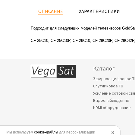
ОПИСАНИЕ
ХАРАКТЕРИСТИКИ
Подходит для следующих моделей телевизоров GoldSta
CF-25C10, CF-25C10P, CF-29C10, CF-29C20P, CF-29C42P,
Каталог
Эфирное цифровое Т
Спутниковое ТВ
Усиление сотовой св
Видеонаблюдение
HDMI оборудование
Мы используем
© 2006-2026.
cookie-файлы
для персонализации
✖️