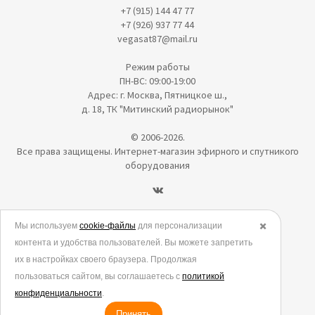
+7 (915) 144 47 77
+7 (926) 937 77 44
vegasat87@mail.ru
Режим работы
ПН-ВС: 09:00-19:00
Адрес: г. Москва, Пятницкое ш.,
д. 18, ТК "Митинский радиорынок"
© 2006-2026.
Все права защищены. Интернет-магазин эфирного и спутникого
оборудования
Политика в отношении обработки персональных данных
Мы используем
cookie-файлы
для персонализации
✖️
контента и удобства пользователей. Вы можете запретить
Согласие на обработку персональных данных
их в настройках своего браузера. Продолжая
Согласие на обработку данных метрическими программами
пользоваться сайтом, вы соглашаетесь с
политикой
Политика использования cookies
конфиденциальности
.
Принять