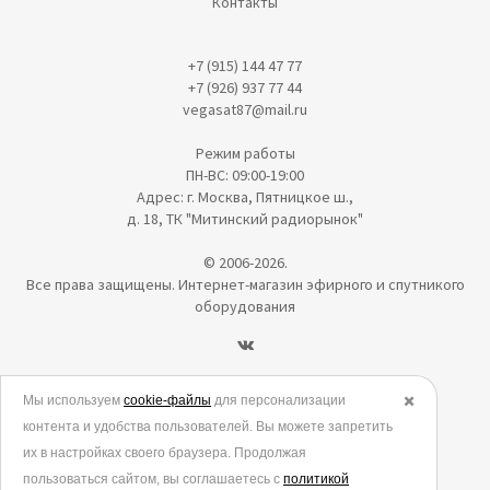
Контакты
+7 (915) 144 47 77
+7 (926) 937 77 44
vegasat87@mail.ru
Режим работы
ПН-ВС: 09:00-19:00
Адрес: г. Москва, Пятницкое ш.,
д. 18, ТК "Митинский радиорынок"
© 2006-2026.
Все права защищены. Интернет-магазин эфирного и спутникого
оборудования
Политика в отношении обработки персональных данных
Мы используем
cookie-файлы
для персонализации
✖️
контента и удобства пользователей. Вы можете запретить
Согласие на обработку персональных данных
их в настройках своего браузера. Продолжая
Согласие на обработку данных метрическими программами
пользоваться сайтом, вы соглашаетесь с
политикой