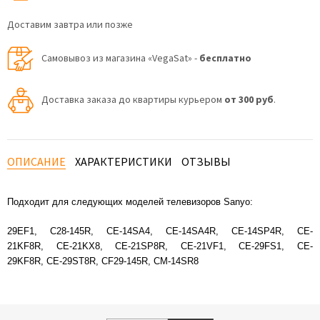
Доставим завтра или позже
Самовывоз из магазина «VegaSat» -
бесплатно
Доставка заказа до квартиры курьером
от 300 руб
.
ОПИСАНИЕ
ХАРАКТЕРИСТИКИ
ОТЗЫВЫ
Подходит для следующих моделей телевизоров Sanyo:
29EF1, C28-145R, CE-14SA4, CE-14SA4R, CE-14SP4R, CE-
21KF8R, CE-21KX8, CE-21SP8R, CE-21VF1, CE-29FS1, CE-
29KF8R, CE-29ST8R, CF29-145R, CM-14SR8