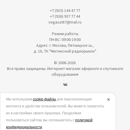
+7 (915) 144 47 77
+7 (926) 937 77 44
vegasat87@mail.ru
Режим работы
ПН-ВС: 09:00-19:00
Адрес: г. Москва, Пятницкое ш.,
д. 18, ТК "Митинский радиорынок"
© 2006-2026.
Все права защищены. Интернет-магазин эфирного и спутникого
оборудования
Политика в отношении обработки персональных данных
Мы используем
cookie-файлы
для персонализации
✖️
контента и удобства пользователей. Вы можете запретить
Согласие на обработку персональных данных
их в настройках своего браузера. Продолжая
Согласие на обработку данных метрическими программами
пользоваться сайтом, вы соглашаетесь с
политикой
Политика использования cookies
конфиденциальности
.