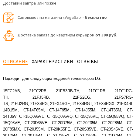
Доставим завтра или позже
Самовывоз из магазина «VegaSat» -
бесплатно
Доставка заказа до квартиры курьером
от 300 руб
.
ОПИСАНИЕ
ХАРАКТЕРИСТИКИ
ОТЗЫВЫ
Подходит для следующих моделей телевизоров LG:
15FC2AB, 21CC2RB, 21FB3RB-TH, 21FC1RB, 21FC1RG-
TH, 21FJ5RB, 21FS2CG, 21FS7RG-
TS, 21FU2RG, 21FX4RG, 21FX4RGE, 21FX4RGT, 21FX4RGX, 21FX4RLQ
14D15M, CT-14F65M, CT-14F95M, CT-14J55M, CT-14T35M, CT-
14T35V, CT-15Q095VE, CT-15Q095VQ, CT-15Q95VE, CT-15Q95VQ, CT-
15Q96VE, CT-20D35VE, CT-20D75M, CT-20F35M, CT-20F85M, CT-
20F85MX, CT-20J55M, CT-20K55FE, CT-20S35VE, CT-20S45VE, CT-
20T25M, CT-20T35M, CT-21D35FX, CT-21D35VE, CT-21D75M, CT-