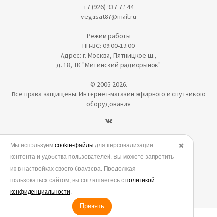
+7 (926) 937 77 44
vegasat87@mail.ru
Режим работы
ПН-ВС: 09:00-19:00
Адрес: г. Москва, Пятницкое ш.,
д. 18, ТК "Митинский радиорынок"
© 2006-2026.
Все права защищены. Интернет-магазин эфирного и спутникого
оборудования
Политика в отношении обработки персональных данных
Мы используем
cookie-файлы
для персонализации
✖️
контента и удобства пользователей. Вы можете запретить
Согласие на обработку персональных данных
их в настройках своего браузера. Продолжая
Согласие на обработку данных метрическими программами
пользоваться сайтом, вы соглашаетесь с
политикой
Политика использования cookies
конфиденциальности
.
Принять