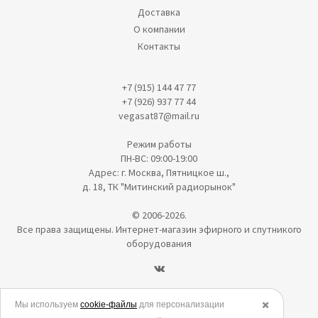
Доставка
О компании
Контакты
+7 (915) 144 47 77
+7 (926) 937 77 44
vegasat87@mail.ru
Режим работы
ПН-ВС: 09:00-19:00
Адрес: г. Москва, Пятницкое ш.,
д. 18, ТК "Митинский радиорынок"
© 2006-2026.
Все права защищены. Интернет-магазин эфирного и спутникого
оборудования
Политика в отношении обработки персональных данных
Мы используем
cookie-файлы
для персонализации
✖️