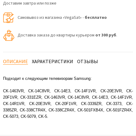
Доставим завтра или позже
Самовывоз из магазина «VegaSat» -
бесплатно
Доставка заказа до квартиры курьером
от 300 руб
.
ОПИСАНИЕ
ХАРАКТЕРИСТИКИ
ОТЗЫВЫ
Подходит к следующим телевизорам Samsung:
CK-1463VR, CK-14C8VR, CK-14E3, CK-14F1VR, CK-20E3VR, CK-
20F1VR, CK-331EZR, CK-1463VR, CK-14C8VR, CK-14E3, CK-14F1VR,
CK-14R1VR, CK-20E3VR, CK-20F1VR, CK-3339ZR, CK-3373, CK-
3385ZR, CK-338CTR4X, CK-338CZR4X, CK-501FXB4X, CK-501FZR4X,
CK-5073, CK-5079, CK-5.