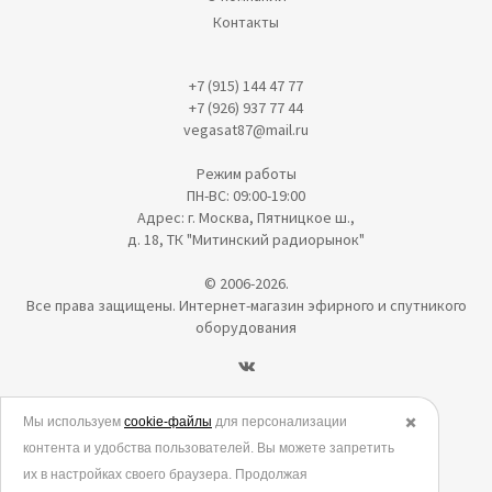
Контакты
+7 (915) 144 47 77
+7 (926) 937 77 44
vegasat87@mail.ru
Режим работы
ПН-ВС: 09:00-19:00
Адрес: г. Москва, Пятницкое ш.,
д. 18, ТК "Митинский радиорынок"
© 2006-2026.
Все права защищены. Интернет-магазин эфирного и спутникого
оборудования
Политика в отношении обработки персональных данных
Мы используем
cookie-файлы
для персонализации
✖️
контента и удобства пользователей. Вы можете запретить
Согласие на обработку персональных данных
их в настройках своего браузера. Продолжая