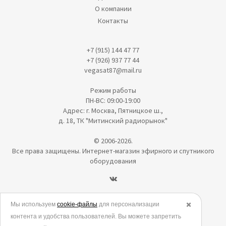
О компании
Контакты
+7 (915) 144 47 77
+7 (926) 937 77 44
vegasat87@mail.ru
Режим работы
ПН-ВС: 09:00-19:00
Адрес: г. Москва, Пятницкое ш.,
д. 18, ТК "Митинский радиорынок"
© 2006-2026.
Все права защищены. Интернет-магазин эфирного и спутникого
оборудования
Политика в отношении обработки персональных данных
Мы используем
cookie-файлы
для персонализации
✖️
контента и удобства пользователей. Вы можете запретить
Согласие на обработку персональных данных