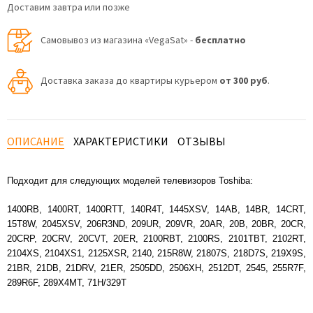
Доставим завтра или позже
Самовывоз из магазина «VegaSat» -
бесплатно
Доставка заказа до квартиры курьером
от 300 руб
.
ОПИСАНИЕ
ХАРАКТЕРИСТИКИ
ОТЗЫВЫ
Подходит для следующих моделей телевизоров Toshiba:
1400RB, 1400RT, 1400RTT, 140R4T, 1445XSV, 14AB, 14BR, 14CRT,
15T8W, 2045XSV, 206R3ND, 209UR, 209VR, 20AR, 20B, 20BR, 20CR,
20CRP, 20CRV, 20CVT, 20ER, 2100RBT, 2100RS, 2101TBT, 2102RT,
2104XS, 2104XS1, 2125XSR, 2140, 215R8W, 21807S, 218D7S, 219X9S,
21BR, 21DB, 21DRV, 21ER, 2505DD, 2506XH, 2512DT, 2545, 255R7F,
289R6F, 289X4MT, 71H/329T