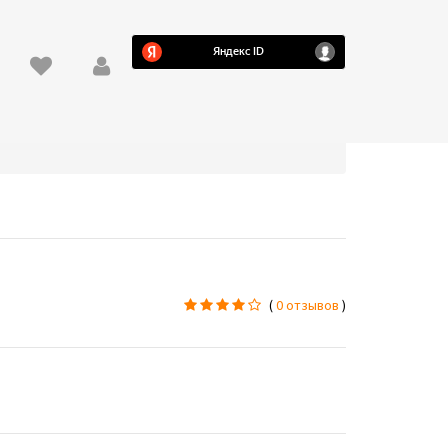
(
0 отзывов
)