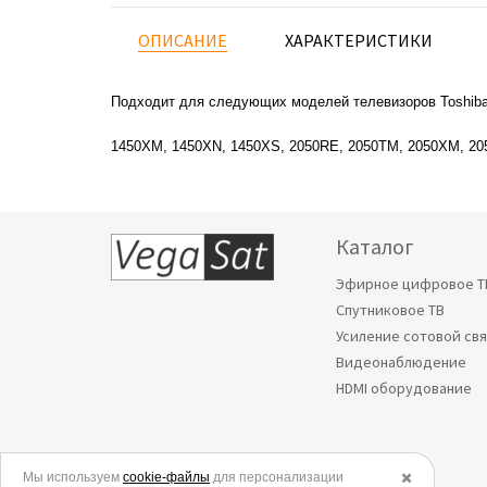
ОПИСАНИЕ
ХАРАКТЕРИСТИКИ
Подходит для следующих моделей телевизоров Toshiba
1450XM, 1450XN, 1450XS, 2050RE, 2050TM, 2050XM, 2
Каталог
Эфирное цифровое Т
Спутниковое ТВ
Усиление сотовой св
Видеонаблюдение
HDMI оборудование
Мы используем
© 2006-2026.
cookie-файлы
для персонализации
✖️