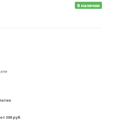
В наличии
деле
латно
м
от 300 руб
.