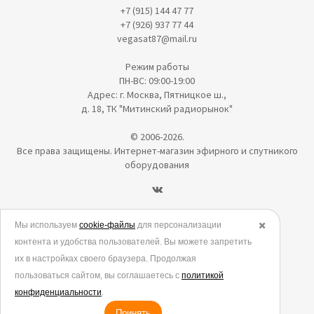
+7 (915) 144 47 77
+7 (926) 937 77 44
vegasat87@mail.ru
Режим работы
ПН-ВС: 09:00-19:00
Адрес: г. Москва, Пятницкое ш.,
д. 18, ТК "Митинский радиорынок"
© 2006-2026.
Все права защищены. Интернет-магазин эфирного и спутникого
оборудования
Политика в отношении обработки персональных данных
Мы используем
cookie-файлы
для персонализации
✖️
контента и удобства пользователей. Вы можете запретить
Согласие на обработку персональных данных
их в настройках своего браузера. Продолжая
Согласие на обработку данных метрическими программами
пользоваться сайтом, вы соглашаетесь с
политикой
Политика использования cookies
конфиденциальности
.
Принять