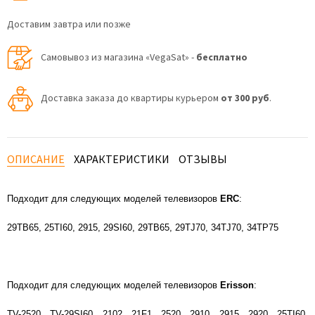
Доставим завтра или позже
Самовывоз из магазина «VegaSat» -
бесплатно
Доставка заказа до квартиры курьером
от 300 руб
.
ОПИСАНИЕ
ХАРАКТЕРИСТИКИ
ОТЗЫВЫ
Подходит для следующих моделей телевизоров
ERC
:
29TB65, 25TI60, 2915, 29SI60, 29TB65, 29TJ70, 34TJ70, 34TP75
Подходит для следующих моделей телевизоров
Erisson
:
TV-2520, TV-29SI60, 2102, 21F1, 2520, 2910, 2915, 2920, 25TI60,