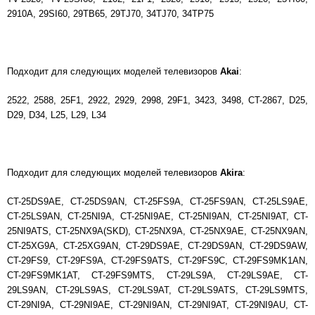
2910А, 29SI60, 29TB65, 29TJ70, 34TJ70, 34TP75
Подходит для следующих моделей телевизоров
Akai
:
2522, 2588, 25F1, 2922, 2929, 2998, 29F1, 3423, 3498, CT-2867, D25,
D29, D34, L25, L29, L34
Подходит для следующих моделей телевизоров
Akira
:
CT-25DS9AE, CT-25DS9AN, CT-25FS9A, CT-25FS9AN, CT-25LS9AE,
CT-25LS9AN, CT-25NI9A, CT-25NI9AE, CT-25NI9AN, CT-25NI9AT, CT-
25NI9ATS, CT-25NX9A(SKD), CT-25NX9A, CT-25NX9AE, CT-25NX9AN,
CT-25XG9A, CT-25XG9AN, CT-29DS9AE, CT-29DS9AN, CT-29DS9AW,
CT-29FS9, CT-29FS9A, CT-29FS9ATS, CT-29FS9C, CT-29FS9MK1AN,
CT-29FS9MK1AT, CT-29FS9MTS, CT-29LS9A, CT-29LS9AE, CT-
29LS9AN, CT-29LS9AS, CT-29LS9AT, CT-29LS9ATS, CT-29LS9MTS,
CT-29NI9A, CT-29NI9AE, CT-29NI9AN, CT-29NI9AT, CT-29NI9AU, CT-