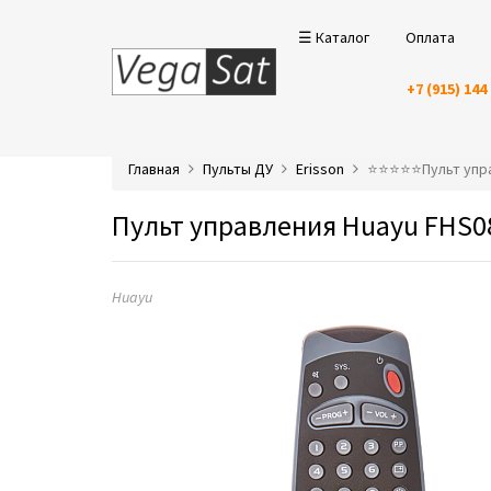
☰ Каталог
Оплата
+7 (915) 144
Главная
Пульты ДУ
Erisson
⭐️⭐️⭐️⭐️⭐️Пульт у
Пульт управления Huayu FHS08
Huayu