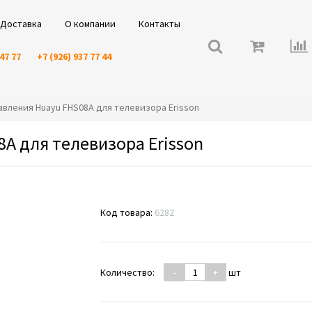
Доставка
О компании
Контакты
 47 77
+7 (926) 937 77 44
правления Huayu FHS08A для телевизора Erisson
A для телевизора Erisson
Код товара:
6282
Количество:
-
+
шт