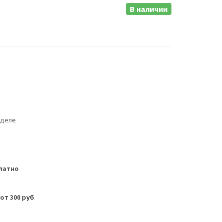
В наличии
еделе
латно
м
от 300 руб
.