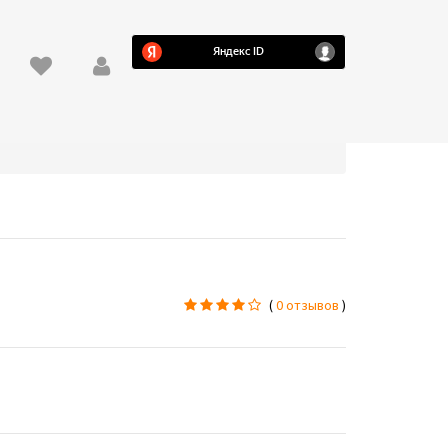
(
0 отзывов
)