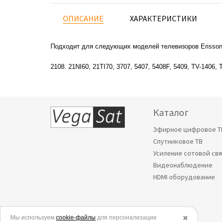
ОПИСАНИЕ
ХАРАКТЕРИСТИКИ
Подходит для следующих моделей телевизоров
Erisson
2108. 21NI60, 21TI70, 3707, 5407, 5408F, 5409, TV-1406
Каталог
Эфирное цифровое Т
Спутниковое ТВ
Усиление сотовой св
Видеонаблюдение
HDMI оборудование
Мы используем
© 2006-2026.
cookie-файлы
для персонализации
✖️