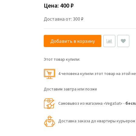
Цена:
400 ₽
Доставка от: 300 ₽
Добавить в корзину
Этот товар купили:
4 человекa купили этот товар на этой н
Доставим завтра или позже
Самовывоз из магазина «VegaSat» -
бесп
Доставка заказа до квартиры курьеро