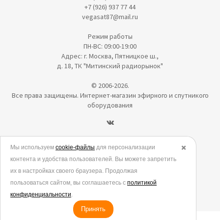
+7 (926) 937 77 44
vegasat87@mail.ru
Режим работы
ПН-ВС: 09:00-19:00
Адрес: г. Москва, Пятницкое ш.,
д. 18, ТК "Митинский радиорынок"
© 2006-2026.
Все права защищены. Интернет-магазин эфирного и спутникого
оборудования
Политика в отношении обработки персональных данных
Мы используем
cookie-файлы
для персонализации
✖️
контента и удобства пользователей. Вы можете запретить
Согласие на обработку персональных данных
их в настройках своего браузера. Продолжая
Согласие на обработку данных метрическими программами
пользоваться сайтом, вы соглашаетесь с
политикой
Политика использования cookies
конфиденциальности
.
Принять