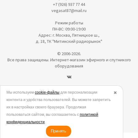
+7 (926) 937 77 44
vegasat87@mail.ru
Режим работы
ПН-ВС: 09:00-19:00
Адрес: г. Москва, Пятницкое ш.,
д. 18, ТК "Митинский радиорынок"
© 2006-2026.
Все права защищены. Интернет-магазин эфирного и спутникого
оборудования
Политика в отношении обработки персональных данных
Мы используем
cookie-файлы
для персонализации
✖️
контента и удобства пользователей. Вы можете запретить
Согласие на обработку персональных данных
их в настройках своего браузера. Продолжая
Согласие на обработку данных метрическими программами
пользоваться сайтом, вы соглашаетесь с
политикой
Политика использования cookies
конфиденциальности
.
Принять