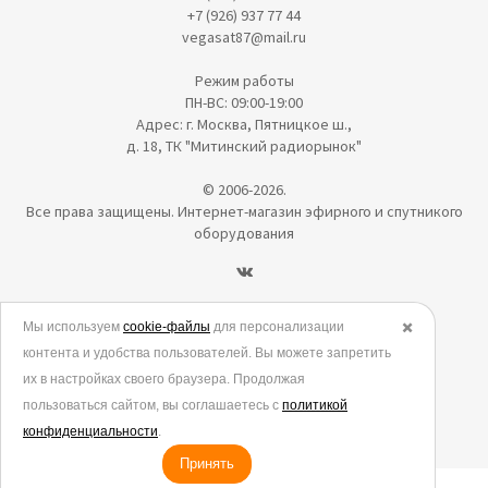
+7 (926) 937 77 44
vegasat87@mail.ru
Режим работы
ПН-ВС: 09:00-19:00
Адрес: г. Москва, Пятницкое ш.,
д. 18, ТК "Митинский радиорынок"
© 2006-2026.
Все права защищены. Интернет-магазин эфирного и спутникого
оборудования
Политика в отношении обработки персональных данных
Мы используем
cookie-файлы
для персонализации
✖️
контента и удобства пользователей. Вы можете запретить
Согласие на обработку персональных данных
их в настройках своего браузера. Продолжая
Согласие на обработку данных метрическими программами
пользоваться сайтом, вы соглашаетесь с
политикой
Политика использования cookies
конфиденциальности
.
Принять