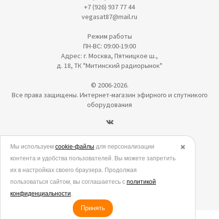
+7 (926) 937 77 44
vegasat87@mail.ru
Режим работы
ПН-ВС: 09:00-19:00
Адрес: г. Москва, Пятницкое ш.,
д. 18, ТК "Митинский радиорынок"
© 2006-2026.
Все права защищены. Интернет-магазин эфирного и спутникого
оборудования
Политика в отношении обработки персональных данных
Мы используем
cookie-файлы
для персонализации
✖️
контента и удобства пользователей. Вы можете запретить
Согласие на обработку персональных данных
их в настройках своего браузера. Продолжая
Согласие на обработку данных метрическими программами
пользоваться сайтом, вы соглашаетесь с
политикой
Политика использования cookies
конфиденциальности
.
Принять