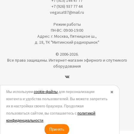
+7 (915) 144 47 77
+7 (926) 937 77 44
vegasat87@mail.ru
Режим работы
ПН-ВС: 09:00-19:00
Адрес: г. Москва, Пятницкое ш.,
д. 18, ТК "Митинский радиорынок"
© 2006-2026.
Все права защищены. Интернет-магазин эфирного и спутникого
оборудования
Политика в отношении обработки персональных данных
Мы используем
cookie-файлы
для персонализации
✖️
контента и удобства пользователей. Вы можете запретить
Согласие на обработку персональных данных
их в настройках своего браузера. Продолжая
Согласие на обработку данных метрическими программами
пользоваться сайтом, вы соглашаетесь с
политикой
Политика использования cookies
конфиденциальности
.
Принять